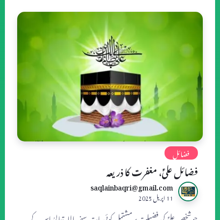
فضائل
فضائل علیؑ، مغفرت کا ذریعہ
saqlainbaqri@gmail.com
11 اپریل 2025
جو شخص علیؑ کی فضیلت پر مشتمل کوئی بات سنے، اللہ تعالیٰ اس کے