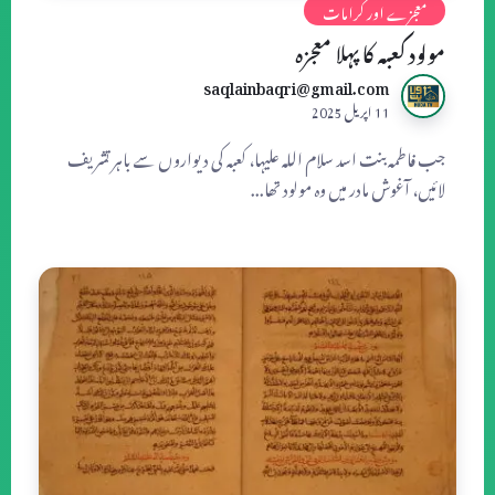
معجزے اور کرامات
مولود کعبہ کا پہلا معجزہ
saqlainbaqri@gmail.com
11 اپریل 2025
جب فاطمہ بنت اسد سلام اللہ علیہا، کعبہ کی دیواروں سے باہر تشریف
لائیں، آغوش مادر میں وہ مولود تھا...