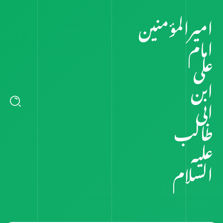
امیرالمؤمنین
امام
علی
ابن
ابی
طالب
علیہ
السلام