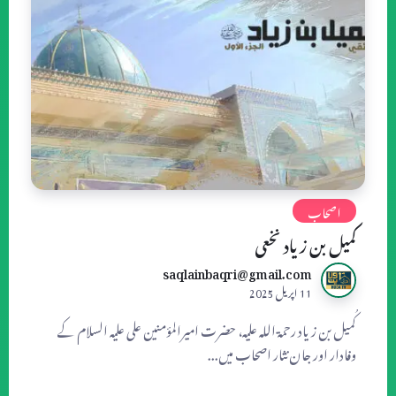
اصحاب
کمیل بن زیاد نخعی
saqlainbaqri@gmail.com
11 اپریل 2025
کُمیل بن زیاد رحمۃ اللہ علیہ، حضرت امیرالمؤمنین علی علیہ السلام کے
وفادار اور جان نثار اصحاب میں...