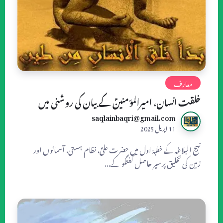
معارف
خلقت انسان، امیرالمؤمنینؑ کے بیان کی روشنی میں
saqlainbaqri@gmail.com
11 اپریل 2025
نہج البلاغہ کے خطبۂ اول میں حضرت علیؑ، نظام ہستی، آسمانوں اور
زمین کی تخلیق پر سیر حاصل گفتگو کے...