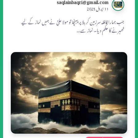
saqlainbaqri@gmail.com
11 اپریل 2025
جب ہمارا قافلہ سرزمین کربلا پر پہنچا تو مولا علیؑ نے ہمیں نماز کے لیے
ٹھہرنے کا حکم دیا۔ نماز سے...