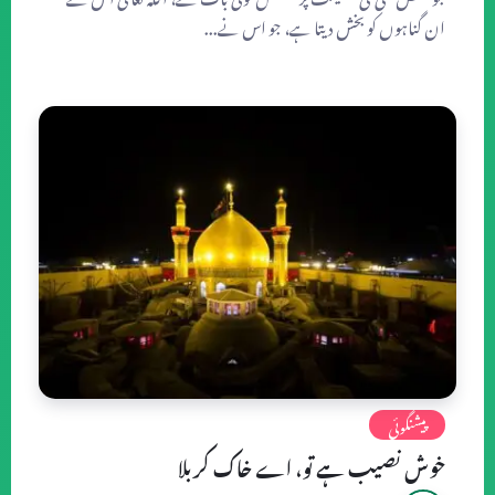
ان گناہوں کو بخش دیتا ہے، جو اس نے...
پیشنگوئی
خوش نصیب ہے تو، اے خاك کربلا