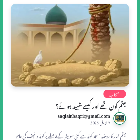
اصحاب
میثم کون تھے اور کیسے شہید ہوئے؟
saqlainbaqri@gmail.com
7 اپریل 2025
میثم تمار کا روضہ مسجد کوفہ سے کئی سو میٹر کے فاصلے پر کوفہ و نجف کی عام