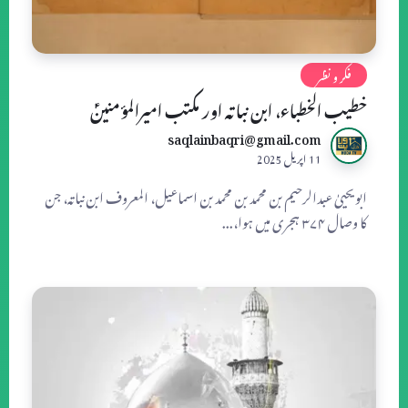
فکر و نظر
خطیب الخطباء، ابن نباتہ اور مکتب امیرالمؤمنینؑ
saqlainbaqri@gmail.com
11 اپریل 2025
ابویحییٰ عبدالرحیم بن محمد بن محمد بن اسماعیل، المعروف ابن نباتہ، جن
کا وصال ۳۷۴ ہجری میں ہوا،...