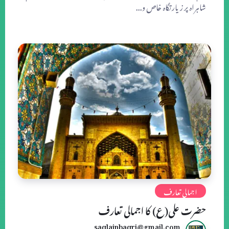
شاہراہ پر زیارتگاہ خاص و...
اجمالی تعارف
حضرت علی(ع) کا اجمالی تعارف
saqlainbaqri@gmail.com