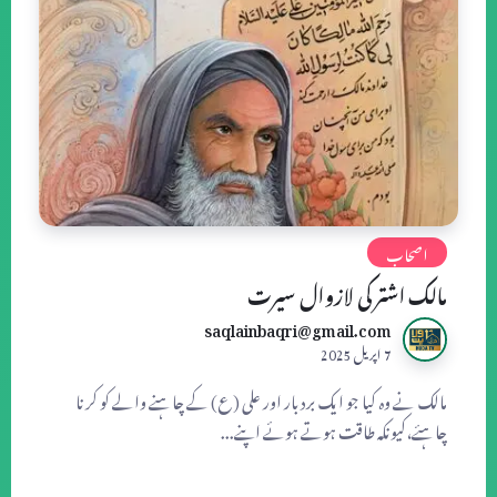
اصحاب
مالک اشتر کی لازوال سیرت
saqlainbaqri@gmail.com
7 اپریل 2025
مالک نے وہ کیا جو ایک بردبار اور علی (ع) کے چاہنے والے کو کرنا
چاہئے،کیونکہ طاقت ہوتے ہوئے اپنے...