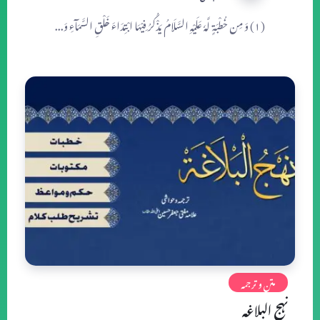
(۱) وَ مِن خُطْبَةٍ لَّهٗ عَلَیْهِ السَّلَامُ یَذْكُرُ فِیْهَا ابْتِدَاءَ خَلْقِ السَّمَآءِ وَ...
متن و ترجمه
نہج البلاغہ