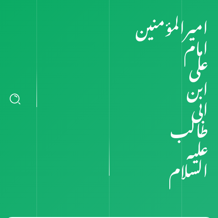
امیرالمؤمنین
امام
علی
ابن
ابی
طالب
علیہ
السلام